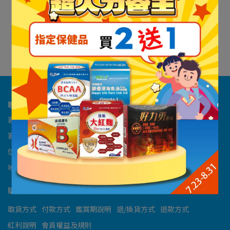
【KINYO】多功能變速調
【KINYO】輕復古雙享隨
理棒四件組 (JC-35)
行果汁機(JR-250)
NT$1,080
NT$2,080
NT$1,080
NT$2,280
加入購物車
加入購物車
聯絡資訊
客服專線：03-363-1517 #130
客服時間：9:00am - 18:00pm(客服電話時間)
信箱：gmedshop.com.tw@gmail.com
地址：334桃園市八德區建國路866號
購物須知
取貨方式
付款方式
鑑賞期說明
退/換貨方式
退款方式
紅利說明
會員權益及規則