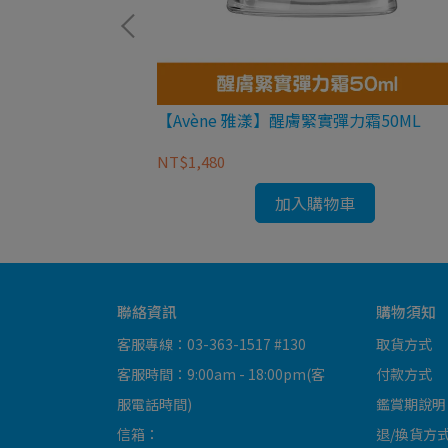
UAKER 桂格】
【Avène 雅漾】醒膚緊實彈力霜50ML
24入)
NT$1,480
加入購物車
聯絡資訊
購物須知
客服專線：03-363-1517 #130
取貨方式
客服時間：9:00am - 18:00pm(客
付款方式
服電話時間)
鑑賞期說明
信箱：
退/換貨方