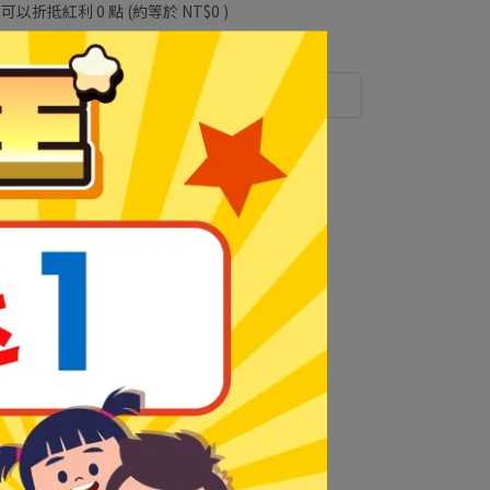
 」可以折抵紅利
0
點 (約等於
NT$0
)
運送方式