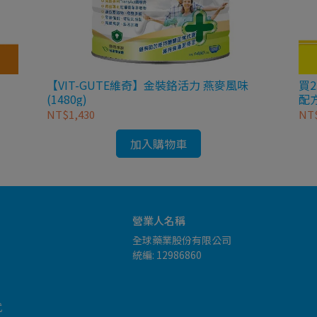
【VIT-GUTE維奇】金裝鉻活力 燕麥風味
買
(1480g)
配方
NT$1,430
NT$
加入購物車
營業人名稱
全球藥業股份有限公司
統編: 12986860
式