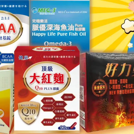
發性之清潔劑擦拭
免發生短路而無法使用
曝曬、高溫、潮濕之處所
 無震動