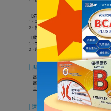
【清洗注意事項】
1、本商品使用前以中性清潔劑擦拭，切勿以揮
2、擦拭時切勿直接沖洗開關或電源之部位，以
【收納注意事項】
1、本商品請收納於陰涼之處所，避免陽光直接
2、用請擦拭後再進行收納
規格說明
．商品名稱：久興-羞羞噠陽具 手動入門版-小號
．商品尺寸(MM)：如圖
．主材質：TPE
運送方式