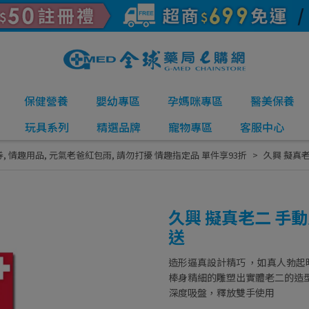
保健營養
嬰幼專區
孕媽咪專區
醫美保養
玩具系列
精選品牌
寵物專區
客服中心
券
,
情趣用品
,
元氣老爸紅包雨
,
請勿打擾 情趣指定品 單件享93折
久興 擬真
久興 擬真老二 手
送
造形逼真設計精巧 ，如真人勃起
棒身精細的雕塑出實體老二的造
深度吸盤，釋放雙手使用