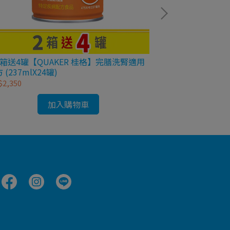
2箱送4罐【QUAKER 桂格】完膳洗腎適用
買2箱送4罐📢再
 (237mlX24罐)
完膳新均護 糖尿
2,350
NT$1,800
加入購物車