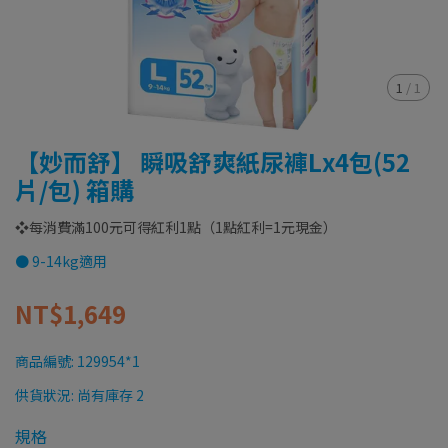
1
/
1
【妙而舒】 瞬吸舒爽紙尿褲Lx4包(52
片/包) 箱購
❖每消費滿100元可得紅利1點（1點紅利=1元現金）
● 9-14kg適用
NT$1,649
商品編號:
129954*1
供貨狀況:
尚有庫存 2
規格