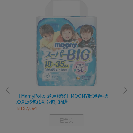
【MamyPoko 滿意寶寶】MOONY超薄褲-男
【M
XXXLx6包(14片/包) 箱購
XX
NT$2,094
NT
已售完