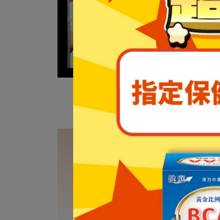
【
R-20
二代】