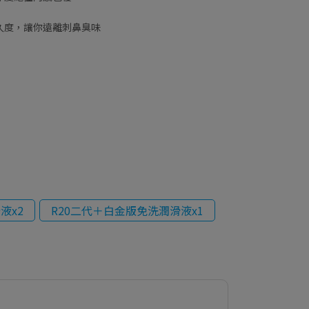
久度，讓你遠離刺鼻臭味
液x2
R20二代＋白金版免洗潤滑液x1