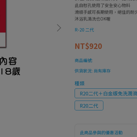
此自慰孔使用了安全安心物料
滑順手感可長期使用，絕佳的耐
沐浴乳清洗也OK喔
R-20 二代
NT$920
商品編號:
供貨狀況:
尚有庫存
種類
R20二代＋白金版免洗潤滑
R20二代
此商品參與的優惠活動