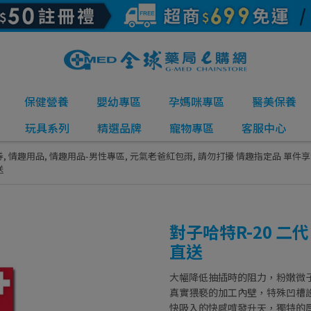
保健營養
嬰幼專區
孕媽咪專區
醫美保養
玩具系列
精選品牌
寵物專區
客服中心
券
,
情趣用品
,
情趣用品-男性專區
,
元氣老爸紅包雨
,
請勿打擾 情趣指定品 單件享
送
對子哈特R-20 二
直送
大幅降低抽插時的阻力，粉嫩微
真實猥褻的加工內壁，特殊凹槽
快吸入的快感噴發升天，獨特的