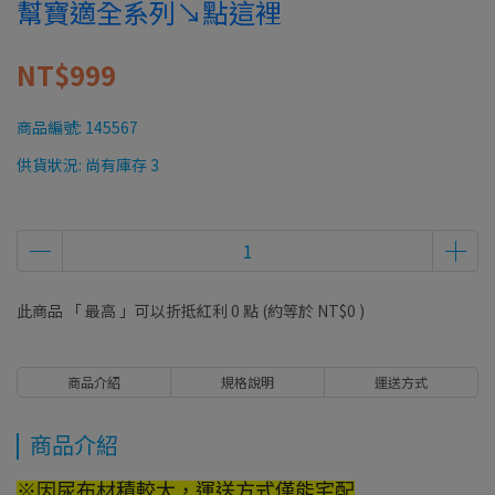
幫寶適全系列↘點這裡
NT$999
商品編號:
145567
供貨狀況:
尚有庫存 3
此商品 「 最高 」可以折抵紅利
0
點 (約等於
NT$0
)
商品介紹
規格說明
運送方式
商品介紹
※因尿布材積較大，運送方式僅能宅配