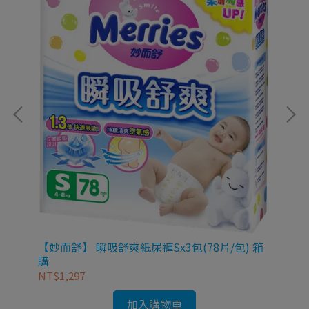
K
NT
【妙而舒】 瞬吸舒爽紙尿褲Sx3包(78片/包) 箱
購
NT$1,297
加入購物車