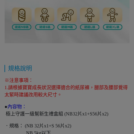
規格說明
※注意事項：
1.請根據寶寶成長狀況選擇適合的紙尿褲，腿部及腰部覺得
太緊時建議改用較大尺寸。
●
內容物：
極上守護一級幫新生禮盒組 (NB32片x1+S56片x2)
．規格： (NB 32片x1+S 56片x2)
NB 5kg以下