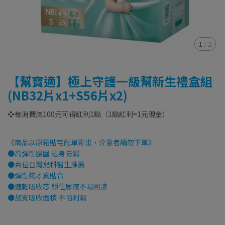
1
/
2
【幫寶適】極上守護一級幫新生禮盒組
(NB32片x1+S56片x2)
❖每消費滿100元可得紅利1點（1點紅利=1元現金）
《商品以原箱貼宅配單寄出，介意者請勿下單》
●高彈性腰圍 貼身防漏
●百位台灣兒科醫生推薦
●彈性夠才真貼合
●速乾吸收芯 鎖住尿液不易回滲
●加寬吸收面積 不怕測漏