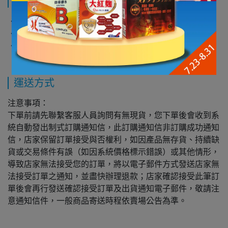
規格說明
．商品名稱：日本對子哈特 TH 功夫女孩 動漫少女自慰器
．商品尺寸(MM)：如圖
．主材材質：TPE
運送方式
注意事項：
下單前請先聯繫客服人員詢問有無現貨，您下單後會收到系
統自動發出制式訂購通知信，此訂購通知信非訂購成功通知
信，店家保留訂單接受與否權利，如因產品無存貨、持續缺
貨或交易條件有誤（如因系統價格標示錯誤）或其他情形，
導致店家無法接受您的訂單，將以電子郵件方式發送店家無
法接受訂單之通知，並盡快辦理退款；店家確認接受此筆訂
單後會再行發送確認接受訂單及出貨通知電子郵件，敬請注
意通知信件，一般商品寄送時程依賣場公告為準。