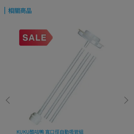
相關商品
KUKU酷咕鴨 寬口徑自動吸管組
【B