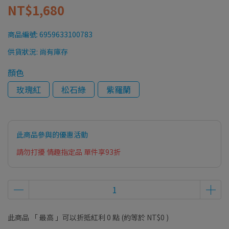
NT$1,680
商品編號:
6959633100783
供貨狀況:
尚有庫存
顏色
玫瑰紅
松石綠
紫羅蘭
此商品參與的優惠活動
請勿打擾 情趣指定品 單件享93折
此商品 「 最高 」可以折抵紅利
0
點 (約等於
NT$0
)