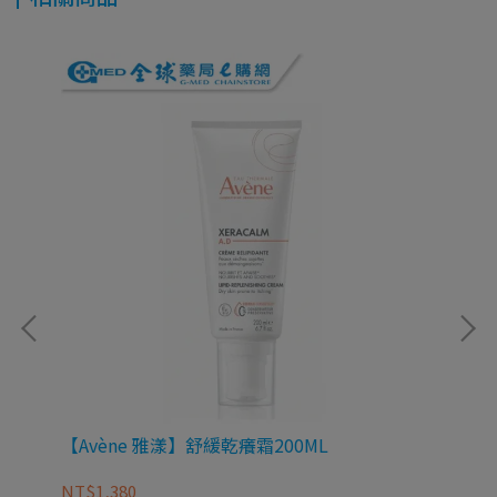
)
【Avène 雅漾】舒緩乾癢霜200ML
【
NT$1,380
NT