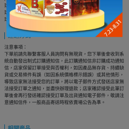
球1(單球)49g：3.6cm;
球2(雙球)75g：3.2cm;
球3(雙球)95g：長度約2.8cm
運送方式
注意事項：
下單前請先聯繫客服人員詢問有無現貨，您下單後會收到系
統自動發出制式訂購通知信，此訂購通知信非訂購成功通知
信，店家保留訂單接受與否權利，如因產品無存貨、持續缺
貨或交易條件有誤（如因系統價格標示錯誤）或其他情形，
導致店家無法接受您的訂單，將以電子郵件方式發送店家無
法接受訂單之通知，並盡快辦理退款；店家確認接受此筆訂
單後會再行發送確認接受訂單及出貨通知電子郵件，敬請注
意通知信件，一般商品寄送時程依賣場公告為準。
相關商品