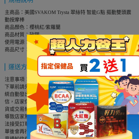
主商品：美國SVAKOM Trysta 翠絲特 智能G點 摳動雙頭震
動按摩棒
商品顏色：櫻桃紅/紫羅蘭
商品材質：矽膠
使用電源：USB
商品尺寸：185mmx60mm
運送方式
注意事項：
下單前請先聯繫客服人員詢問有無現貨，您下單後會收到系
統自動發出制式訂購通知信，此訂購通知信非訂購成功通知
信，店家保留訂單接受與否權利，如因產品無存貨、持續缺
貨或交易條件有誤（如因系統價格標示錯誤）或其他情形，
導致店家無法接受您的訂單，將以電子郵件方式發送店家無
法接受訂單之通知，並盡快辦理退款；店家確認接受此筆訂
單後會再行發送確認接受訂單及出貨通知電子郵件，敬請注
意通知信件，一般商品寄送時程依賣場公告為準。