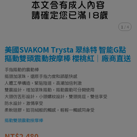
1
/
4
美國SVAKOM Trysta 翠絲特 智能G點
摳動雙頭震動按摩棒 櫻桃紅｜廠商直送
手指摳動的震動棒
摳頭加滾珠，還原手指力度和舔舐快感
人體工學構造，緊貼陰道，高潮加倍刺激
雙震設計，增加滾珠摳動，摳動震動可分開使用
大頭仿舌形設計，小頭螺紋設計，雙頭挑逗，雙倍享受
防水設計，激情享受
柔軟硅膠，如羽絨般的觸感，輕輕一觸感同身受
摳動雙頭震動按摩棒
NT$2,480