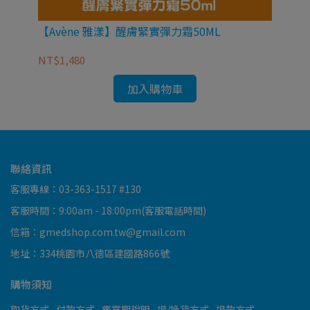
【
)
【Avène 雅漾】醒膚緊實彈力霜50ML
NT
NT$1,480
加入購物車
聯絡資訊
客服專線：03-363-1517 #130
客服時間：9:00am - 18:00pm(客服電話時間)
信箱：gmedshop.com.tw@gmail.com
地址：334桃園市八德區建國路866號
購物須知
取貨方式
付款方式
鑑賞期說明
退/換貨方式
退款方式