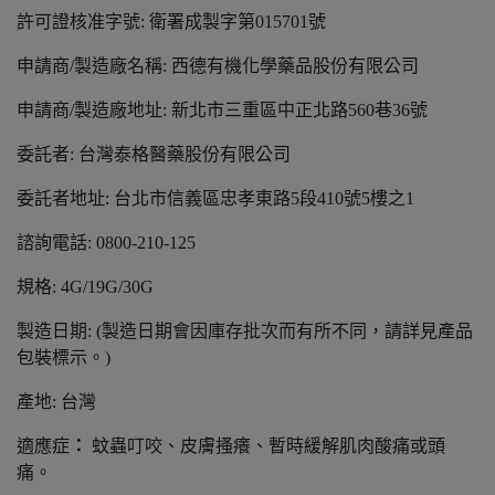
許可證核准字號: 衛署成製字第015701號
申請商/製造廠名稱: 西德有機化學藥品股份有限公司
申請商/製造廠地址: 新北市三重區中正北路560巷36號
委託者: 台灣泰格醫藥股份有限公司
委託者地址: 台北市信義區忠孝東路5段410號5樓之1
諮詢電話: 0800-210-125
規格: 4G/19G/30G
製造日期: (製造日期會因庫存批次而有所不同，請詳見產品
包裝標示。)
產地: 台灣
適應症
：
蚊蟲叮咬、皮膚搔癢、暫時緩解肌肉酸痛或頭
痛。