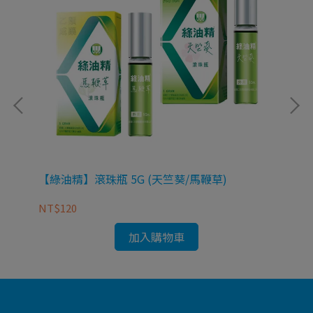
【綠油精】滾珠瓶 5G (天竺葵/馬鞭草)
【綠
NT$120
NT
加入購物車