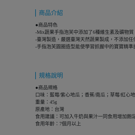
商品介紹
●商品特色
-Mix蔬果手指泡芙中添加了6種維生素及礦物
-臺灣製造，嚴選臺灣天然蔬果製成，不添加任
-手指泡芙圓圈造型能使學習抓握中的寶寶精準
規格說明
●商品規格
口味：藍莓/紫心地瓜；香蕉/南瓜；草莓/紅心
重量：45g
原產地：台灣
食用建議：可加入牛奶與果汁一同食用增加飽
食用年齡：7個月以上