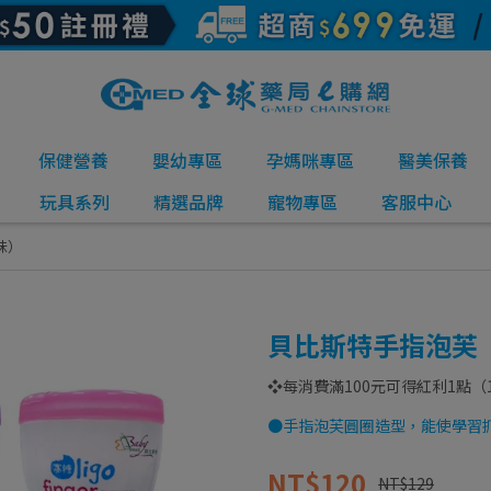
保健營養
嬰幼專區
孕媽咪專區
醫美保養
玩具系列
精選品牌
寵物專區
客服中心
味）
貝比斯特手指泡芙
❖每消費滿100元可得紅利1點（
●手指泡芙圓圈造型，能使學習
NT$120
NT$129