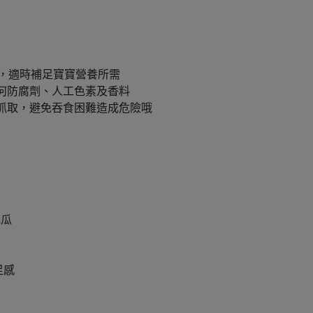
質，適時補足寶寶營養所需
何防腐劑、人工色素及香料
抓取，避免吞食困難造成危險哦
地瓜
足感