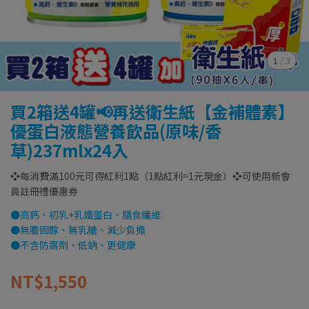
1
/
3
買2箱送4罐📢再送衛生紙【金補體素】
優蛋白液態營養飲品(原味/香
草)237mlx24入
❖每消費滿100元可得紅利1點（1點紅利=1元現金）❖可使用新會
員註冊禮優惠券
●高鈣、初乳+乳鐵蛋白、膳食纖維
●無膽固醇、無乳糖、減少負擔
●不含防腐劑、低鈉、更健康
NT$1,550