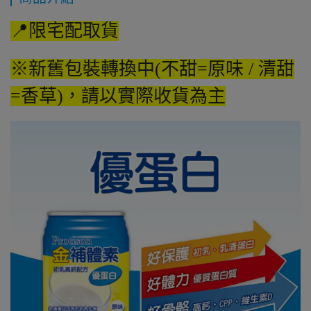
📍限宅配取貨
※新舊包裝轉換中(不甜=原味 / 清甜
=香草)，請以實際收貨為主