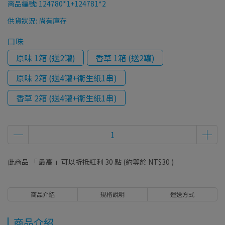
商品編號:
124780*1+124781*2
供貨狀況:
尚有庫存
口味
原味 1箱 (送2罐)
香草 1箱 (送2罐)
原味 2箱 (送4罐+衛生紙1串)
香草 2箱 (送4罐+衛生紙1串)
此商品 「 最高 」可以折抵紅利
30
點 (約等於
NT$30
)
商品介紹
規格說明
運送方式
商品介紹