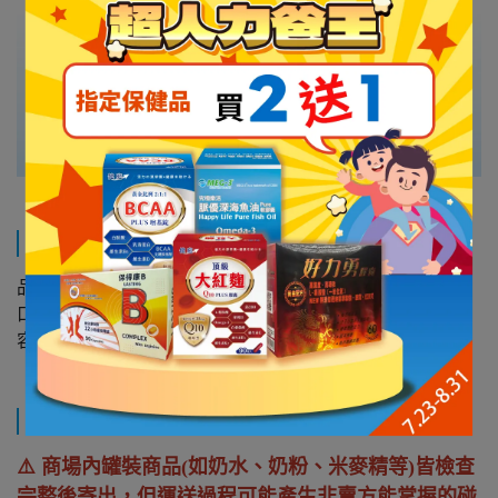
規格說明
品名：金補體素 優蛋白液態營養飲品 (箱購)
口味：原味、香草
容量：237mlx24入
運送方式
⚠️ 商場內罐裝商品(如奶水、奶粉、米麥精等)皆檢查
完整後寄出，但運送過程可能產生非賣方能掌握的碰