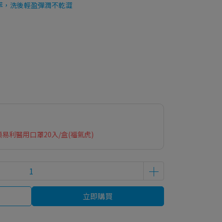
萃，洗後輕盈彈潤不乾澀
順易利醫用口罩20入/盒(福氣虎)
立即購買