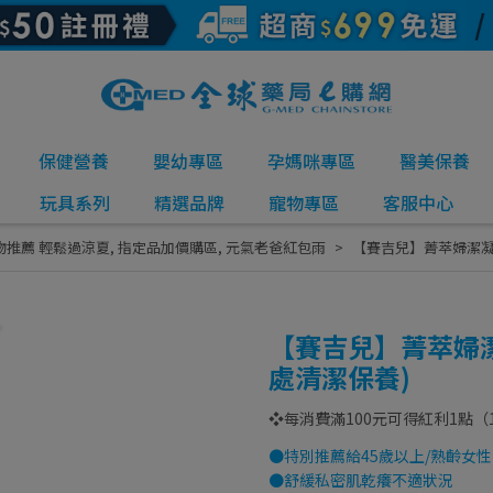
保健營養
嬰幼專區
孕媽咪專區
醫美保養
玩具系列
精選品牌
寵物專區
客服中心
物推薦 輕鬆過涼夏
,
指定品加價購區
,
元氣老爸紅包雨
【賽吉兒】菁萃婦潔凝露
【賽吉兒】菁萃婦潔
處清潔保養)
❖每消費滿100元可得紅利1點（
●特別推薦給45歲以上/熟齡女性
●舒緩私密肌乾癢不適狀況