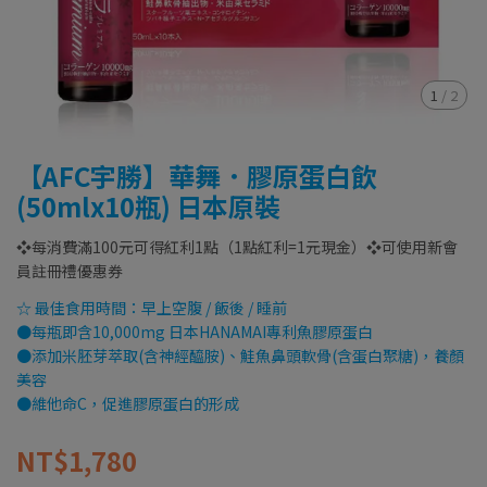
1
/
2
【AFC宇勝】華舞．膠原蛋白飲
(50mlx10瓶) 日本原裝
❖每消費滿100元可得紅利1點（1點紅利=1元現金）❖可使用新會
員註冊禮優惠券
☆ 最佳食用時間：早上空腹 / 飯後 / 睡前
●每瓶即含10,000mg 日本HANAMAI專利魚膠原蛋白
●添加米胚芽萃取(含神經醯胺)、鮭魚鼻頭軟骨(含蛋白聚糖)，養顏
美容
●維他命C，促進膠原蛋白的形成
NT$1,780