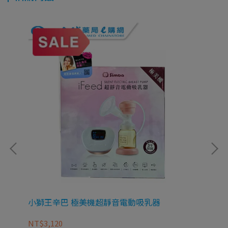
小獅王辛巴 極美機超靜音電動吸乳器
【B
NT$3,120
NT