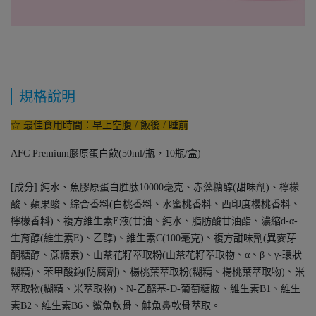
規格說明
☆ 最佳食用時間：早上空腹 / 飯後 / 睡前
AFC Premium膠原蛋白飲(50ml/瓶，10瓶/盒)
[成分] 純水、魚膠原蛋白胜肽10000毫克、赤藻糖醇(甜味劑)、檸檬
酸、蘋果酸、綜合香料(白桃香料、水蜜桃香料、西印度櫻桃香料、
檸檬香料)、複方維生素E液(甘油、純水、脂肪酸甘油酯、濃縮d-α-
生育醇(維生素E)、乙醇)、維生素C(100毫克)、複方甜味劑(異麥芽
酮糖醇、蔗糖素)、山茶花籽萃取粉(山茶花籽萃取物、α、β、γ-環狀
糊精)、苯甲酸鈉(防腐劑)、楊桃葉萃取粉(糊精、楊桃葉萃取物)、米
萃取物(糊精、米萃取物)、N-乙醯基-D-葡萄糖胺、維生素B1、維生
素B2、維生素B6、鯊魚軟骨、鮭魚鼻軟骨萃取。