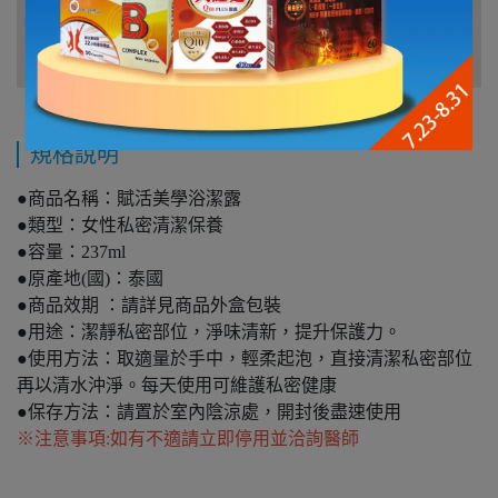
規格說明
●商品名稱：賦活美學浴潔露
●類型：女性私密清潔保養
●容量：237ml
●原產地(國)：泰國
●商品效期 ：請詳見商品外盒包裝
●用途：潔靜私密部位，淨味清新，提升保護力。
●使用方法：取適量於手中，輕柔起泡，直接清潔私密部位
再以清水沖淨。每天使用可維護私密健康
●保存方法：請置於室內陰涼處，開封後盡速使用
※注意事項:如有不適請立即停用並洽詢醫師