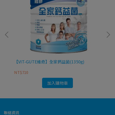
完
【VIT-GUTE維奇】全家鈣益菌(1350g)
買
方 
NT$710
NT
加入購物車
聯絡資訊