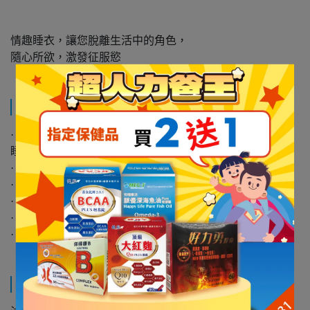
情趣睡衣，讓您脫離生活中的角色，
隨心所欲，激發征服慾
規格說明
· 商品名稱：Gaoria｜曖昧最美｜法式荷葉深V連身裙 情趣
睡衣
· 商品內容：睡衣+丁字褲
· 商品材質：錦綸+氨綸
· 尺寸：FREE SIZE，適穿胸圍32~36吋,腰圍22-32吋內
· 以上為手工量測，誤差約2CM內
· 商品編號：N7-0058
運送方式