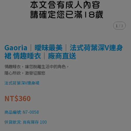
1
/
3
Gaoria｜曖昧最美｜法式荷葉深V連身
裙 情趣睡衣｜廠商直送
情趣睡衣，讓您脫離生活中的角色，
隨心所欲，激發征服慾
法式荷葉深V連身裙
NT$360
商品編號:
N7-0058
供貨狀況:
尚有庫存 100