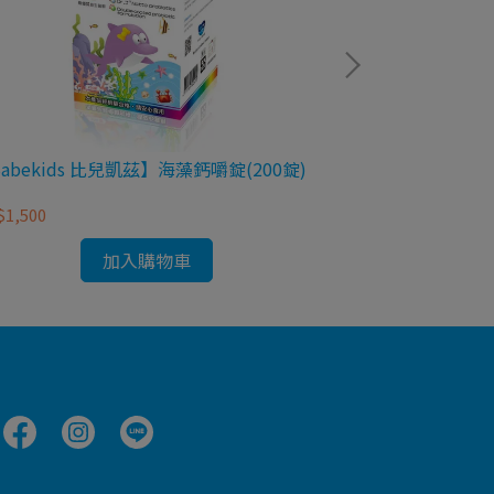
abekids 比兒凱茲】海藻鈣嚼錠(200錠)
【昇菖】LCP優鈣葉
1,500
NT$990
加入購物車