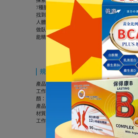
探索更多可能
7種脈衝頻率快緩自如
找到讓你身心激動的節奏
人體工學設計仙女棒
做臥躺椅各種體位都
能精準刺激C點
規格說明
產品名稱：iobanana-CiCi吸吸喵掌 健康吸吮按
工作時長：60min左右
顏：魔法紫
產品重量：87g
材質：ABS/矽膠/PMMA
工作聲音：37分貝