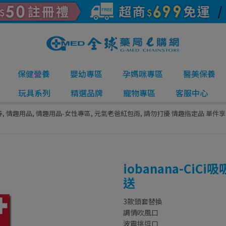
保健營養
嬰幼專區
孕媽咪專區
醫美保養
玩具系列
精選品牌
寵物專區
客服中心
券
,
情趣用品
,
情趣用品-女性專區
,
元氣老爸紅包雨
,
請勿打擾 情趣指定品 單件享
iobanana-Ci
送
3款頭套替換
調情吹風口
波震挑逗口