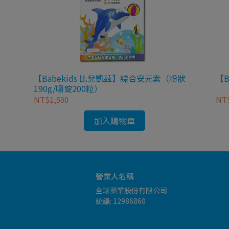
【Babekids 比兒凱茲】綜合安元素（粉狀
【B
190g/嚼錠200粒）
NT$1,500
NT$
加入購物車
營業人名稱
全球藥業股份有限公司
統編: 12986860