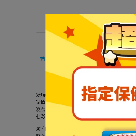
商品介紹
商品介紹
3款頭套替換
調情吹風口
波震挑逗口
七彩調情燈，鑽石切割七彩仙女光
30°仰角