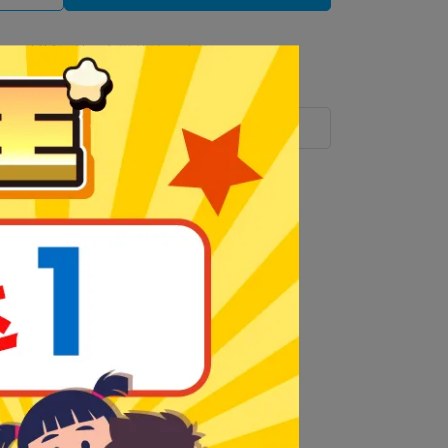
 」可以折抵紅利
0
點 (約等於
NT$0
)
運送方式