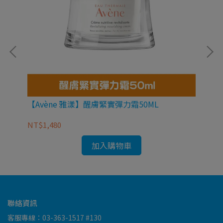
味
【Avène 雅漾】醒膚緊實彈力霜50ML
【B
NT$1,480
NT
加入購物車
聯絡資訊
客服專線：03-363-1517 #130