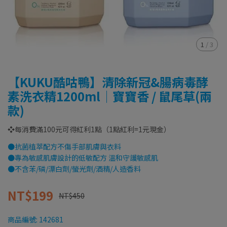
1
/
3
【KUKU酷咕鴨】清除新冠&腸病毒酵
素洗衣精1200ml│寶寶香 / 鼠尾草(兩
款)
❖每消費滿100元可得紅利1點（1點紅利=1元現金）
●抗菌植萃配方不傷手部肌膚與衣料
●專為敏感肌膚設計的低敏配方 溫和守護敏感肌
●不含苯/磷/漂白劑/螢光劑/酒精/人造香料
NT$199
NT$450
商品編號:
142681