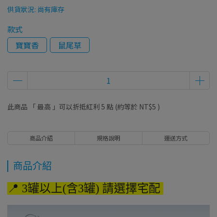
供貨狀況:
尚有庫存
款式
寶寶香
鼠尾草
此商品 「 最高 」可以折抵紅利
5
點 (約等於
NT$5
)
商品介紹
規格說明
運送方式
商品介紹
📍 3罐以上(含3罐) 請選擇宅配