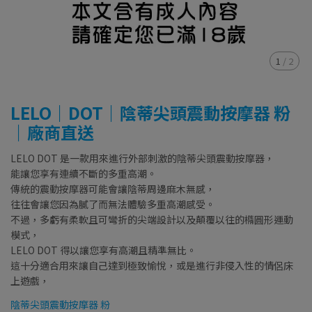
1
/
2
LELO｜DOT｜陰蒂尖頭震動按摩器 粉
｜廠商直送
LELO DOT 是一款用來進行外部刺激的陰蒂尖頭震動按摩器，
能讓您享有連續不斷的多重高潮。
傳統的震動按摩器可能會讓陰蒂周邊麻木無感，
往往會讓您因為膩了而無法體驗多重高潮感受。
不過，多虧有柔軟且可彎折的尖端設計以及顛覆以往的橢圓形運動
模式，
LELO DOT 得以讓您享有高潮且精準無比。
這十分適合用來讓自己達到極致愉悅，或是進行非侵入性的情侶床
上遊戲，
陰蒂尖頭震動按摩器 粉