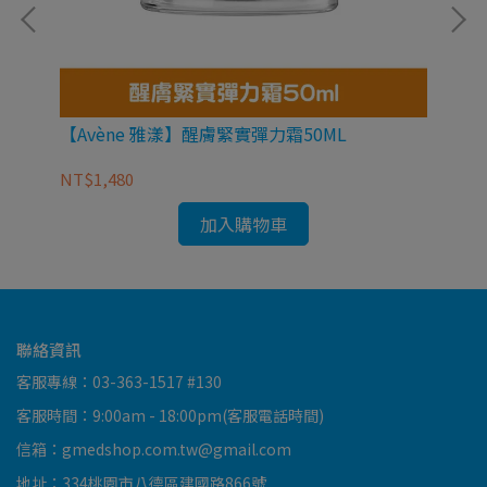
【Avène 雅漾】醒膚緊實彈力霜50ML
【
(92
NT$1,480
NT
加入購物車
聯絡資訊
客服專線：03-363-1517 #130
客服時間：9:00am - 18:00pm(客服電話時間)
信箱：gmedshop.com.tw@gmail.com
地址：334桃園市八德區建國路866號