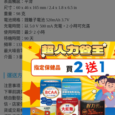
表面觸感：平滑
尺寸：60 x 46 x 165 mm / 2.4 x 1.8 x 6.5 in
重量：98 克
電池規格：鋰離子電池 520mAh 3.7V
充電時間：以 5.0 V 500 mA 充電，2 小時可充滿
使用時間：最少 2 小時
待機時間：90 天
頻率：133 Hz
最大噪音等級：60 分貝
介面：3 鍵式
運送方式
注意事項：
下單前請先聯繫客服人員詢問有無現貨，您下單後會收到系
統自動發出制式訂購通知信，此訂購通知信非訂購成功通知
信，店家保留訂單接受與否權利，如因產品無存貨、持續缺
貨或交易條件有誤（如因系統價格標示錯誤）或其他情形，