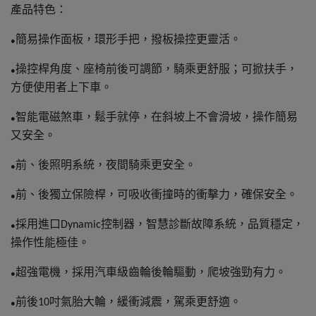
產品特色：
簡易操作面板，環形手把，撥板操控更靈活。
●
操控桿角度、座椅前後可調節，騎乘更舒服；可掀扶手，
●
方便使用者上下車。
智能電磁煞車，鬆手就停，在斜坡上不會滑坡，操作簡易
●
又安全。
前、後照明系統，夜間騎乘更安全。
●
前、後獨立保險桿，可吸收衝撞時的衝擊力，確保安全。
●
採用進口
控制器，智慧診斷故障系統，品質穩定，
Dynamic
●
操作性能極佳。
超強電機，採用汽車級齒輪後輪驅動，爬坡強勁有力。
●
前後
吋氣胎大輪，緩衝減震，駕乘更舒適。
10
●