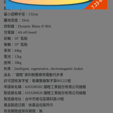
荷重：114kg
總重：86kg
最小迴轉半徑：132cm
離地高度：10cm
控制器：Dynamic Rhino II 90A
充電器：4A off-board
前輪：10" 氣胎
後輪：10" 氣胎
車架：44kg
電池：12kg
座椅：18kg
剎車：Intelligent, regenerative, electromagnetic brakes
品名："國睦"美利馳醫療用電動代步車
許可證核准字號：衛署醫器製字第001222號
申請商名稱：6203280582 國睦工業股份有限公司總廠
製造廠名稱：6103280026 國睦工業股份有限公司總廠
製造廠地址：台中市南屯區精科路18號
產品製造日期：依產品包裝所示
有效期間或保存期限：無