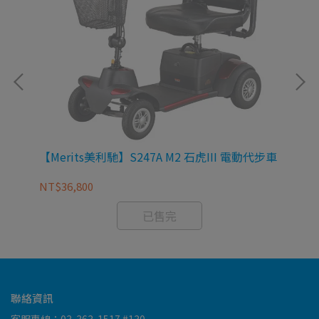
車
【Merits美利馳】S247A M2 石虎III 電動代步車
【M
NT$36,800
NT
已售完
聯絡資訊