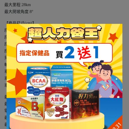
最大里程:28km
最大爬坡角度:8°
【商品尺寸(cm)】
座寬：46
座長：40
座椅離地：56-64
座椅離踏板：41-48
背高：51
軸距：84
車長展開後： 展開後：120
車高展開後：折疊後：115
車寬：58
最大里程數：28km
最高時速：依國家安全標準認證
電池：12V / 34AH x 2pcs
最大功率：DC24V, 210W(Rating) / 715W(Max)
最大爬坡角度：8°