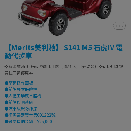
1
/
2
【Merits美利馳】 S141 M5 石虎IV 電
動代步車
❖每消費滿100元可得紅利1點（1點紅利=1元現金）❖可使用新會
員註冊禮優惠券
●簡易操作面板
●前後獨立保險桿
●人體工學皮革座椅
●前後照明系統
●汽車級銀粉烤漆
●衛署醫器製字第001222號
●最高補助金額：$25,000