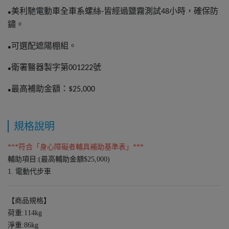
美利馳電動車全車系螺絲
皆經過鹽霧測試
小時，確保防
-
48
●
鏽。
可選配遮陽棚組。
●
衛署醫器製字第
號
001222
●
最高補助金額：
$25,000
●
規格說明
***符合「身心障礙者輔具補助基準表」***
輔助項目:(最高輔助金額$25,000)
1. 電動代步車
【商品規格】
荷重:114kg
淨重:86kg