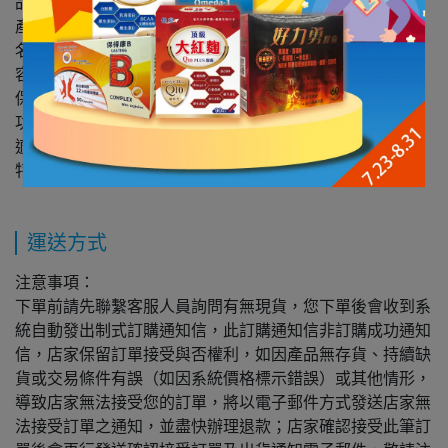
品牌:SENSUVA
產地:美國
名稱:Sensuva｜G, How I Adore You｜G點刺激凝膠 50ml
容量:50ml
保值期:開瓶後保值期24個月
功效:性愛前戲催情助興之用
適用:嘗試更多快感/體驗不同的刺激
特點:刺激G點/提升敏感/快速高潮
運送方式
注意事項：
下單前請先聯繫客服人員詢問有無現貨，您下單後會收到系
統自動發出制式訂購通知信，此訂購通知信非訂購成功通知
信，店家保留訂單接受與否權利，如因產品無存貨、持續缺
貨或交易條件有誤（如因系統價格標示錯誤）或其他情形，
導致店家無法接受您的訂單，將以電子郵件方式發送店家無
法接受訂單之通知，並盡快辦理退款；店家確認接受此筆訂