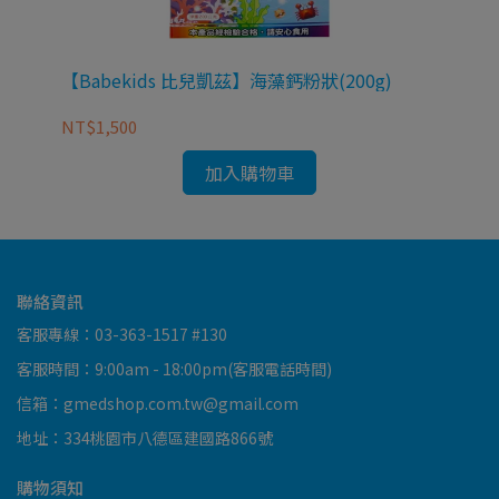
口味
【Babekids 比兒凱茲】海藻鈣粉狀(200g)
【B
NT$1,500
NT
加入購物車
聯絡資訊
客服專線：03-363-1517 #130
客服時間：9:00am - 18:00pm(客服電話時間)
信箱：gmedshop.com.tw@gmail.com
地址：334桃園市八德區建國路866號
購物須知