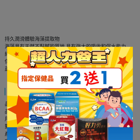
持久潤滑體驗海藻提取物
海藻具有天然不黏膩的質地,具有強大的吸收和保水能力
純淨水不含甘油,給您更純淨的天然
保濕及無與倫比的舒適感
蘆薈提取物有助於保持皮膚水分來滋潤黏膜和皮膚
規格說明
品牌:YESforLOV
品名:YESforLOV｜有機海藻天然潤滑液 100ml
用途:滋潤您的私密部位
對象:成年男女
產地:法國