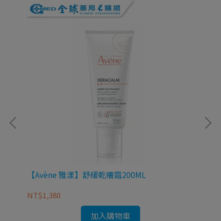
【Avène 雅漾】舒緩乾癢霜200ML
【
19
NT$1,380
NT
加入購物車