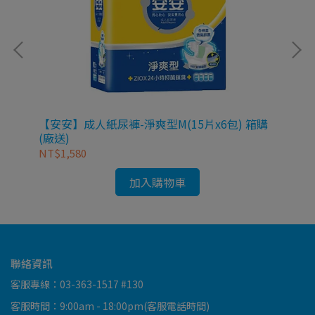
【安安】成人紙尿褲-淨爽型M(15片x6包) 箱購
【安
(廠送)
NT$1,580
NT
加入購物車
聯絡資訊
客服專線：03-363-1517 #130
客服時間：9:00am - 18:00pm(客服電話時間)