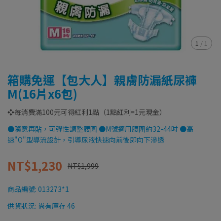
1
/
1
箱購免運【包大人】親膚防漏紙尿褲
M(16片x6包)
❖每消費滿100元可得紅利1點（1點紅利=1元現金）
●隨意再貼，可彈性調整腰圍 ●M號適用腰圍約32-44吋 ●高
速"O"型導流設計，引導尿液快速向前後即向下滲透
NT$1,230
NT$1,999
商品編號:
013273*1
供貨狀況:
尚有庫存 46