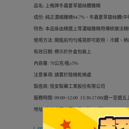
品名: 上格牌冬蟲夏草菌絲體雞精
成份: 純正濃縮雞精94.7%、冬蟲夏草菌絲體(中華被毛孢Hi
特色: 本品係由精選上等濃縮雞精用傳統燉法
使用方法: 開瓶前均勻搖晃即可飲用，冷藏、熱
有效日期: 標示於外盒包裝上
內容量: 70公克/瓶±5%
注意事項: 請置於陰暗乾燥處
製造商: 恆安製藥工業股份有限公司
服務時間: 09:00~12:00 13:30-17:00(週一至
地址: 台中市西屯區工業一路101號