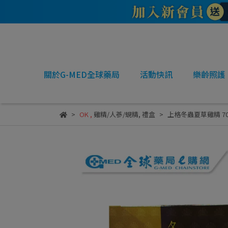
關於G-MED全球藥局
活動快訊
樂齡照護
OK
,
雞精/人蔘/蜆精
,
禮盒
上格冬蟲夏草雞精 70