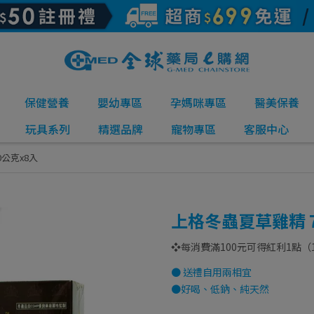
保健營養
嬰幼專區
孕媽咪專區
醫美保養
玩具系列
精選品牌
寵物專區
客服中心
公克x8入
上格冬蟲夏草雞精 7
❖每消費滿100元可得紅利1點（
● 送禮自用兩相宜
●好喝、低鈉、純天然