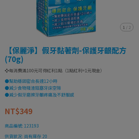
1
/
2
【保麗淨】假牙黏著劑-保護牙齦配方
(70g)
❖每消費滿100元可得紅利1點（1點紅利=1元現金）
●幫助穩固密合長達12小時
●減少食物殘渣阻塞牙床空隙
●減少假牙磨擦牙齦疼痛及不舒服感
NT$349
商品編號:
123193
供貨狀況:
尚有庫存 20