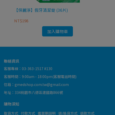
【保麗淨】假牙清潔錠 (36片)
【
NT$198
NT
加入購物車
聯絡資訊
客服專線：03-363-1517 #130
客服時間：9:00am - 18:00pm(客服電話時間)
信箱：gmedshop.com.tw@gmail.com
地址：334桃園市八德區建國路866號
購物須知
取貨方式
付款方式
鑑賞期說明
退/換貨方式
退款方式