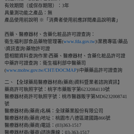
有效期間（或保存期限）：3年
具量測功能之產品：無
產品使用前說明 ※「消費者使用前應詳閱產品說明書」
西藥、醫療器材、含藥化粧品許可證查詢：
衛生福利部食品藥物管理署(
www.fda.gov.tw
)\業務專區\藥品
\資訊查詢\藥物許可證
暨相關資料查詢作業\西藥、醫療器材、含藥化粧品許可證
中藥許可證查詢：衛生福利部中醫藥司
(
www.mohw.gov.tw/CHT/DOCMAP
)\中藥藥品許可證查詢
二、【全球藥局醫療器材商(藥商)資料暨業者諮詢資訊】
藥商許可執照字號：桃字市藥販字第6232084110號
醫療器材商許可執照字號：桃市醫器販字第MD6232008741
號
醫療器材商(藥商)名稱：全球藥業股份有限公司
醫療器材商(藥商)地址：桃園市八德區建國路866號
醫療器材商(藥商)電話：(03)363-1517
醫療器材商(藥商)諮詢專線：03-363-1517