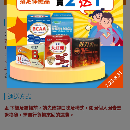
規格說明
品名：立得康 均衡配方(不甜/清甜)237ml-24入 箱購
適合對象：
1.體質虛弱、食慾差、營養不良之患者
2.流質/管灌飲食
3.咀嚼/吞嚥困難、牙科治療
4.手術、病中病後調養
容量：237mlx24入
運送方式
⚠️ 下標及結帳前，請先確認口味及樣式，如因個人因素需
退換貨，需自行負擔來回的運費。