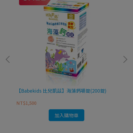
口味
【Babekids 比兒凱茲】海藻鈣嚼錠(200錠)
【
NT$1,500
NT
加入購物車