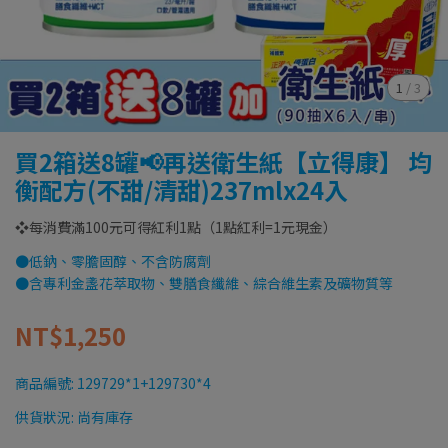
1
/
3
買2箱送8罐📢再送衛生紙【立得康】 均
衡配方(不甜/清甜)237mlx24入
❖每消費滿100元可得紅利1點（1點紅利=1元現金）
●低鈉、零膽固醇、不含防腐劑
●含專利金盞花萃取物、雙膳食纖維、綜合維生素及礦物質等
NT$1,250
商品編號:
129729*1+129730*4
供貨狀況:
尚有庫存