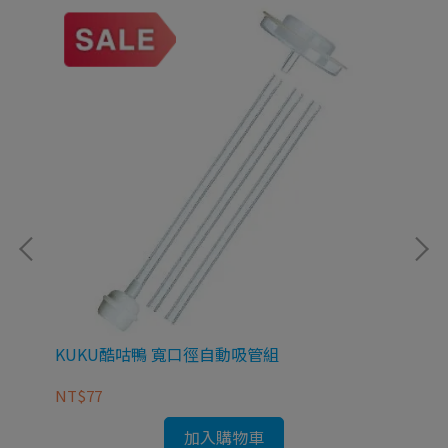
KUKU酷咕鴨 寬口徑自動吸管組
【P
波
NT$77
NT
加入購物車