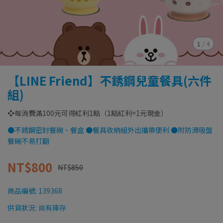
1
/
4
【LINE Friend】不銹鋼兒童餐具(六件
組)
❖每消費滿100元可得紅利1點（1點紅利=1元現金）
●不銹鋼密封餐碗、餐盒 ●餐具收納組外出攜帶便利 ●附防滑吸盤
餐碗不易打翻
NT$800
NT$850
商品編號:
139368
供貨狀況:
尚有庫存