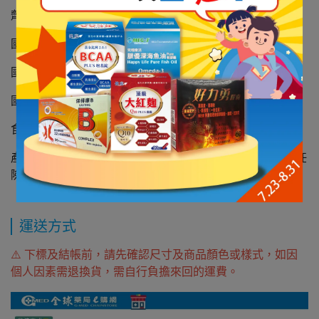
劑型：錠
國內負責廠商名稱：新晴生技股份有限公司
國內負責廠商地址：新北市汐止區大同路二段157號6樓
國內負責廠商電話：02-8692-6899
食品業者登錄字號：H-169698798-00000-7
產品責任險：本產品已投保新安東京海上產物保險產品責任
險
運送方式
⚠️ 下標及結帳前，請先確認尺寸及商品顏色或樣式，如因
個人因素需退換貨，需自行負擔來回的運費。