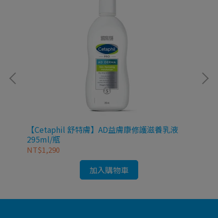
【Cetaphil 舒特膚】AD益膚康修護滋養乳液
【A
295ml/瓶
NT$1,290
NT
加入購物車