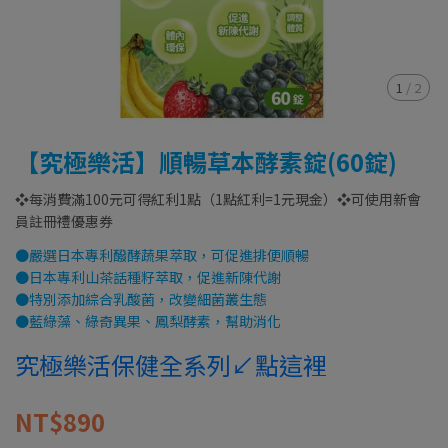
1
/
2
【究極樂活】順暢草本酵素錠(60錠)
❖每消費滿100元可得紅利1點（1點紅利=1元現金）❖可使用新會
員註冊禮優惠券
●嚴選日本專利醱酵蔬果萃取，可促進排便順暢
●日本專利山茶話種籽萃取，促進新陳代謝
●特別添加綜合乳酸菌，改變細菌叢生態
●藍綠藻、綠奇異果、鳳梨酵素，幫助消化
究極樂活保健全系列↙點這裡
NT$890