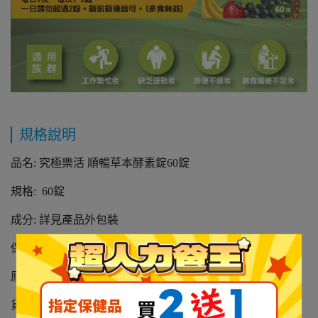
規格說明
品名: 究極樂活 順暢草本酵素錠60錠
規格: 60錠
成分: 詳見產品外包裝
保存期限: 三年(未開封)
原產地: 台灣
貨源：公司貨