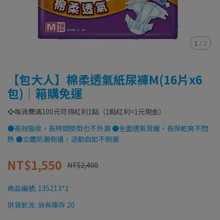
1
/
2
【包大人】棉柔透氣紙尿褲M(16片x6
包)｜箱購免運
❖每消費滿100元可得紅利1點（1點紅利=1元現金）
●長效吸收，長時間使用也不外漏 ●全面透氣背層，長保乾爽不悶
熱 ●立體防漏側邊，活動自如不側漏
NT$1,550
NT$2,400
商品編號:
135213*1
供貨狀況:
尚有庫存 20