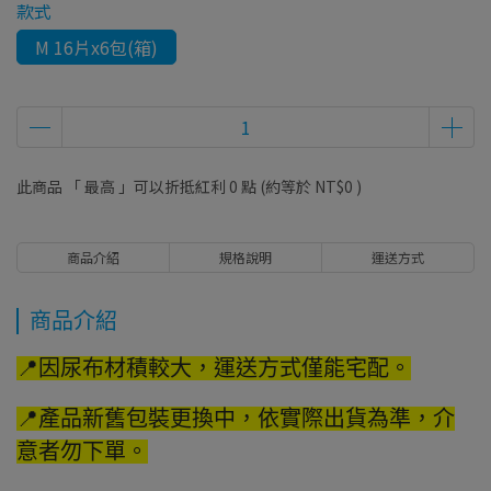
款式
M 16片x6包(箱)
此商品 「 最高 」可以折抵紅利
0
點 (約等於
NT$0
)
商品介紹
規格說明
運送方式
商品介紹
📍因尿布材積較大，運送方式僅能宅配。
📍產品新舊包裝更換中，依實際出貨為準，介
意者勿下單。