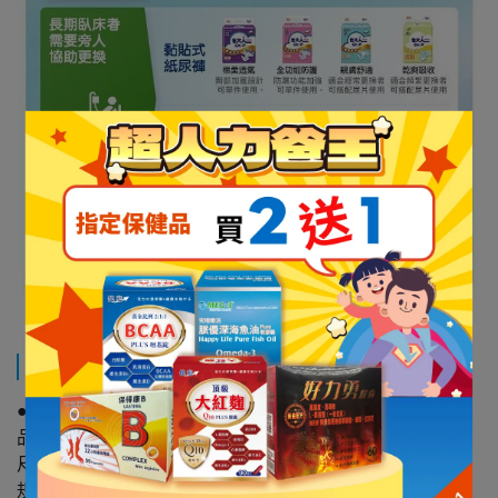
規格說明
●商品規格
品名：包大人 棉柔透氣紙尿褲M(16片x6包)
尺寸：M，32''-44''
規格：16片x6包/箱