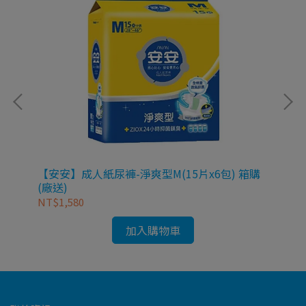
3片
【安安】成人紙尿褲-淨爽型M(15片x6包) 箱購
【安
(廠送)
NT$1,580
NT
加入購物車